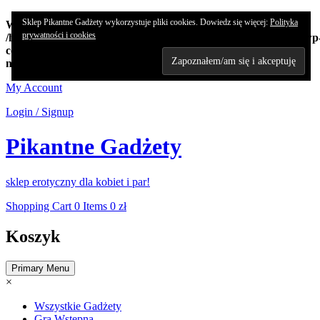
Sklep Pikantne Gadżety wykorzystuje pliki cookies. Dowiedz się więcej:
Polityka
Warning
: Undefined array key "edn_subs_nonce_field" in
prywatności i cookies
/home/koncert/domains/pikantnehistorie.pl/public_html/sklep/wp
content/plugins/8-degree-notification-bar/8degree-
notification.php
on line
362
Skip
My Account
to
Login / Signup
content
Pikantne Gadżety
sklep erotyczny dla kobiet i par!
Shopping Cart
0 Items
0 zł
Koszyk
Primary Menu
×
Wszystkie Gadżety
Gra Wstępna