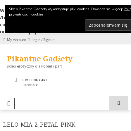
Sklep Pikantne Gadżety wykorzystuje pliki cookies. Dowiedz się więcej:
Poli
Warning
: Undefined array key "edn_subs_nonce_field" in
prywatności i cookies
/home/koncert/domains/pikantnehistorie.pl/public_ht
content/plugins/8-degree-notification-bar/8degree-
notification.php
on line
362
Skip
My Account
Login / Signup
to
content
Pikantne Gadżety
sklep erotyczny dla kobiet i par!
SHOPPING CART
0 Items
0 zł
PRIMARY MENU
LELO-MIA-2-PETAL-PINK