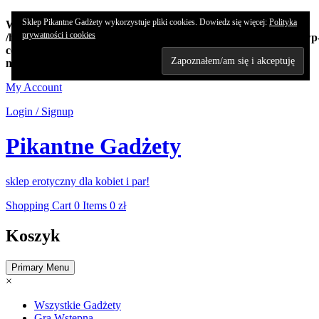
Sklep Pikantne Gadżety wykorzystuje pliki cookies. Dowiedz się więcej:
Polityka
Warning
: Undefined array key "edn_subs_nonce_field" in
prywatności i cookies
/home/koncert/domains/pikantnehistorie.pl/public_html/sklep/wp
content/plugins/8-degree-notification-bar/8degree-
notification.php
on line
362
Skip
My Account
to
Login / Signup
content
Pikantne Gadżety
sklep erotyczny dla kobiet i par!
Shopping Cart
0 Items
0 zł
Koszyk
Primary Menu
×
Wszystkie Gadżety
Gra Wstępna