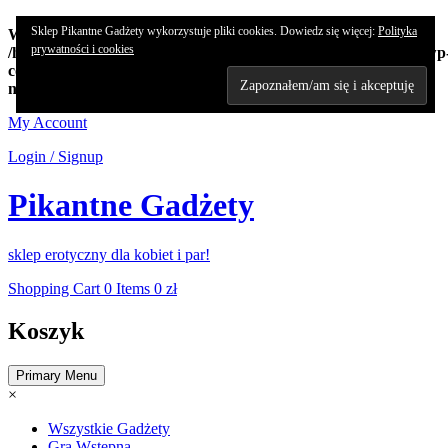
Sklep Pikantne Gadżety wykorzystuje pliki cookies. Dowiedz się więcej:
Polityka
Warning
: Undefined array key "edn_subs_nonce_field" in
prywatności i cookies
/home/koncert/domains/pikantnehistorie.pl/public_html/sklep/wp
content/plugins/8-degree-notification-bar/8degree-
notification.php
on line
362
Skip
My Account
to
Login / Signup
content
Pikantne Gadżety
sklep erotyczny dla kobiet i par!
Shopping Cart
0 Items
0 zł
Koszyk
Primary Menu
×
Wszystkie Gadżety
Gra Wstępna