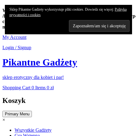
Sklep Pikantne Gadżety wykorzystuje pliki cookies. Dowiedz się więcej:
Polityka
Warning
: Undefined array key "edn_subs_nonce_field" in
prywatności i cookies
/home/koncert/domains/pikantnehistorie.pl/public_html/sklep/wp
content/plugins/8-degree-notification-bar/8degree-
notification.php
on line
362
Skip
My Account
to
Login / Signup
content
Pikantne Gadżety
sklep erotyczny dla kobiet i par!
Shopping Cart
0 Items
0 zł
Koszyk
Primary Menu
×
Wszystkie Gadżety
Gra Wstępna