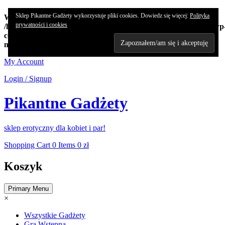
Sklep Pikantne Gadżety wykorzystuje pliki cookies. Dowiedz się więcej:
Polityka
Warning
: Undefined array key "edn_subs_nonce_field" in
prywatności i cookies
/home/koncert/domains/pikantnehistorie.pl/public_html/sklep/wp
content/plugins/8-degree-notification-bar/8degree-
notification.php
on line
362
Skip
My Account
to
Login / Signup
content
Pikantne Gadżety
sklep erotyczny dla kobiet i par!
Shopping Cart
0 Items
0 zł
Koszyk
Primary Menu
×
Wszystkie Gadżety
Gra Wstępna