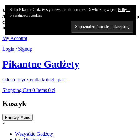
Sklep Pikantne Gadżety wykorzystuje pliki cookies. Dowiedz się więcej:
Polityka
Warning
: Undefined array key "edn_subs_nonce_field" in
prywatności i cookies
/home/koncert/domains/pikantnehistorie.pl/public_html/sklep/wp
content/plugins/8-degree-notification-bar/8degree-
notification.php
on line
362
Skip
My Account
to
Login / Signup
content
Pikantne Gadżety
sklep erotyczny dla kobiet i par!
Shopping Cart
0 Items
0 zł
Koszyk
Primary Menu
×
Wszystkie Gadżety
Gra Wstępna