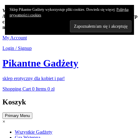
Sklep Pikantne Gadżety wykorzystuje pliki cookies. Dowiedz się więcej:
Polityka
Warning
: Undefined array key "edn_subs_nonce_field" in
prywatności i cookies
/home/koncert/domains/pikantnehistorie.pl/public_html/sklep/wp
content/plugins/8-degree-notification-bar/8degree-
notification.php
on line
362
Skip
My Account
to
Login / Signup
content
Pikantne Gadżety
sklep erotyczny dla kobiet i par!
Shopping Cart
0 Items
0 zł
Koszyk
Primary Menu
×
Wszystkie Gadżety
Gra Wstępna