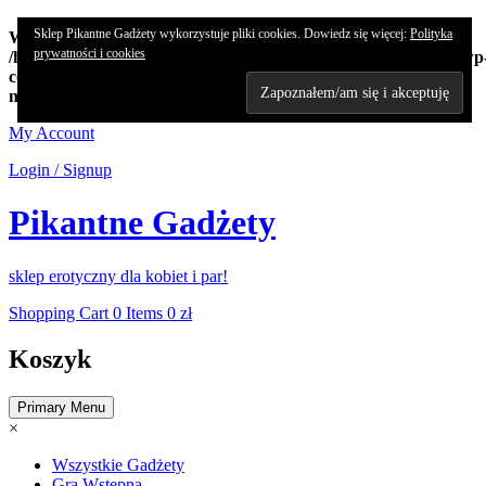
Sklep Pikantne Gadżety wykorzystuje pliki cookies. Dowiedz się więcej:
Polityka
Warning
: Undefined array key "edn_subs_nonce_field" in
prywatności i cookies
/home/koncert/domains/pikantnehistorie.pl/public_html/sklep/wp
content/plugins/8-degree-notification-bar/8degree-
notification.php
on line
362
Skip
My Account
to
Login / Signup
content
Pikantne Gadżety
sklep erotyczny dla kobiet i par!
Shopping Cart
0 Items
0 zł
Koszyk
Primary Menu
×
Wszystkie Gadżety
Gra Wstępna