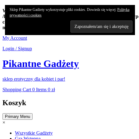
Sklep Pikantne Gadżety wykorzystuje pliki cookies. Dowiedz się więcej:
Polityka
Warning
: Undefined array key "edn_subs_nonce_field" in
prywatności i cookies
/home/koncert/domains/pikantnehistorie.pl/public_html/sklep/wp
content/plugins/8-degree-notification-bar/8degree-
notification.php
on line
362
Skip
My Account
to
Login / Signup
content
Pikantne Gadżety
sklep erotyczny dla kobiet i par!
Shopping Cart
0 Items
0 zł
Koszyk
Primary Menu
×
Wszystkie Gadżety
Gra Wstępna