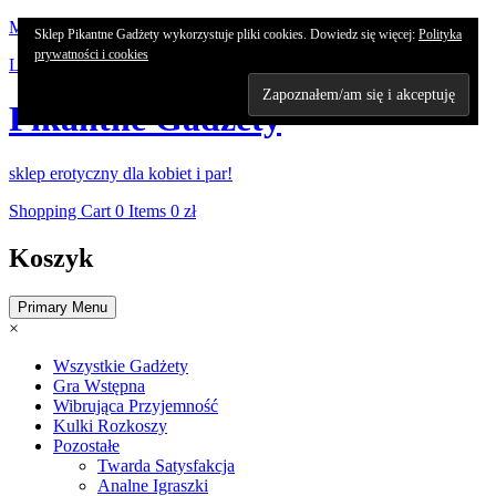
Skip
My Account
Sklep Pikantne Gadżety wykorzystuje pliki cookies. Dowiedz się więcej:
Polityka
to
prywatności i cookies
Login / Signup
content
Pikantne Gadżety
sklep erotyczny dla kobiet i par!
Shopping Cart
0 Items
0 zł
Koszyk
Primary Menu
×
Wszystkie Gadżety
Gra Wstępna
Wibrująca Przyjemność
Kulki Rozkoszy
Pozostałe
Twarda Satysfakcja
Analne Igraszki